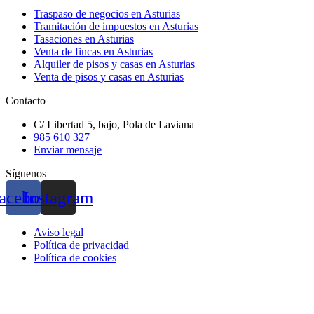
Traspaso de negocios en Asturias
Tramitación de impuestos en Asturias
Tasaciones en Asturias
Venta de fincas en Asturias
Alquiler de pisos y casas en Asturias
Venta de pisos y casas en Asturias
Contacto
C/ Libertad 5, bajo, Pola de Laviana
985 610 327
Enviar mensaje
Síguenos
acebook
Instagram
Aviso legal
Política de privacidad
Política de cookies