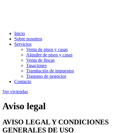
Ir
al
contenido
Menú
Inicio
Sobre nosotros
Servicios
Venta de pisos y casas
Alquiler de pisos y casas
Venta de fincas
Tasaciones
Tramitación de impuestos
Traspaso de negocios
Contacto
Ver viviendas
Aviso legal
AVISO LEGAL Y CONDICIONES
GENERALES DE USO